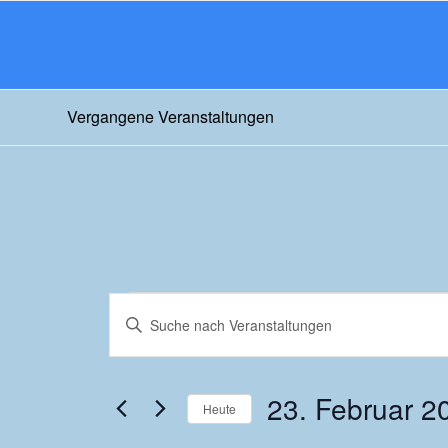
Vergangene Veranstaltungen
Veranstaltungen
Veranstaltungen
Bitte
Suche
Schlüsselwort
und
eingeben.
Suche
Ansichten,
23. Februar 2
nach
Heute
Navigation
Veranstaltungen
Datum
Schlüsselwort.