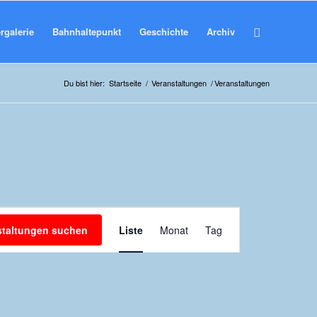
rgalerie
Bahnhaltepunkt
Geschichte
Archiv
Du bist hier:
Startseite
/
Veranstaltungen
/
Veranstaltungen
Veranstaltung
Ansichten-
staltungen suchen
Liste
Monat
Tag
Navigation