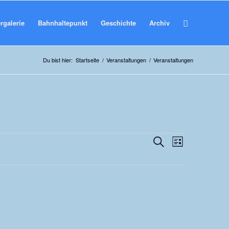
rgalerie
Bahnhaltepunkt
Geschichte
Archiv
Du bist hier:
Startseite
/
Veranstaltungen
/
Veranstaltungen
Veranstaltu
Veranstalt
Suche
Liste
Ansichten-
Suche
Navigation
und
Ansichten,
Navigation